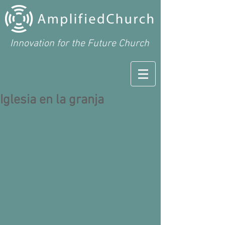
Innovation for the Future Church
Iglesia en la granja