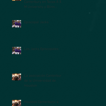
Canterbury en Texas A &
M University y Blinn
College
Episcopal Jacks
Los Jacks Episcopales
La asociación Canterbury
de la Universidad de
Houston
Houston Canterbury: a