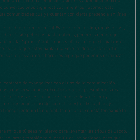
 como un camino por el desierto pero es a dónde el espíritu 
de conversaciones significativas, mientras hacemos esto 
as comunidades que ya cuentan con cierta presencia en línea.
les podemos reconocer al Evangelio en acción, en historias y 
rodea. Desde películas hasta noticias, podemos decir algo 
 bien,  la  “gritería” entre unos y otros o compartir palabras 
no es de lo que estoy hablando. Pero la idea de compartir, 
ión social nos anima a hacer, es algo que podemos comenzar 
el contexto de evangelizar con el uso de la comunicación 
arnos a conversaciones sobre Dios o a que presentemos una 
iglesia. Otras veces, la conversación se desvanecerá y 
 de presionar ni insistir sino el de estar disponibles y 
a transparente en línea, ámbito en donde se está formando la 
para mí que tú seas mi siervo para levantar las tribus de Jacob, 
e de Israel; también te di por luz de las naciones, para que 