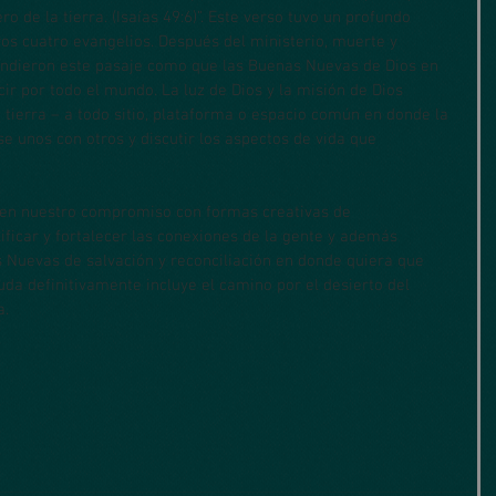
o de la tierra. (Isaías 49:6)”. Este verso tuvo un profundo 
os cuatro evangelios. Después del ministerio, muerte y 
tendieron este pasaje como que las Buenas Nuevas de Dios en 
ir por todo el mundo. La luz de Dios y la misión de Dios 
a tierra – a todo sitio, plataforma o espacio común en donde la 
e unos con otros y discutir los aspectos de vida que 
icar y fortalecer las conexiones de la gente y además   
 Nuevas de salvación y reconciliación en donde quiera que 
da definitivamente incluye el camino por el desierto del 
a.