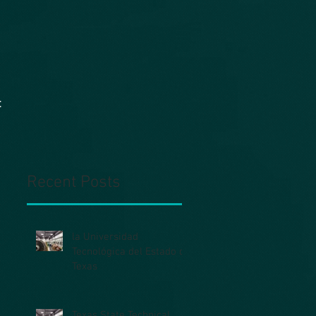
t
Recent Posts
la Universidad
Tecnológica del Estado de
Texas
Texas State Technical