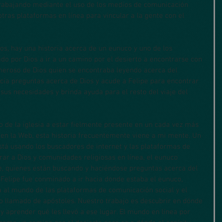
trabajando mediante el uso de los medios de comunicación 
otras plataformas en línea para vincular a la gente con el 
hos, hay una historia acerca de un eunuco y uno de los 
iado por Dios a ir a un camino por el desierto a encontrarse con 
eroso de Dios quien se encontraba leyendo acerca del 
acía preguntas acerca de Dios y acude a Felipe para encontrar 
 sus necesidades y brinda ayuda para el resto del viaje del 
 de la iglesia a estar fielmente presente en un cada vez más 
 en la Web, esta historia frecuentemente viene a mi mente. Un 
tá usando los buscadores de internet y las plataformas de 
ar a Dios y comunidades religiosas en línea, el eunuco 
e, quienes están buscando y haciéndose preguntas acerca del 
o Felipe fue conminado a ir hacia donde estaba el eunuco, 
 al mundo de las plataformas de comunicación social y el 
o llamado de apóstoles. Nuestro trabajo es descubrir en dónde 
y aprender qué les llevó a ese lugar. El mundo en línea por 