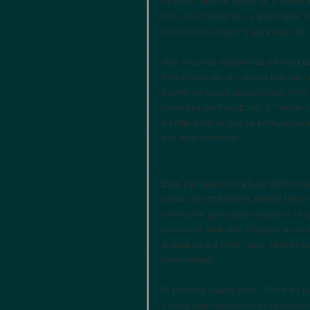
internet podría llegarse a sentir
nos está llamando, a participar 
buscamos acoger y aprender de l
Hay muchas instancias en las cua
metáforas de la cultura que nos 
bueno de estas situaciones. Ahora
hirientes en Facebook o Twitter 
siendo esto lo que la comunicac
por implementar.
Este es nuestro trabajo dentro d
social. En ocasiones puede llev
invitación para que asistan a la 
perecerá. Nuestro trabajo no es el
dispuestos a tener una  presenci
comunidad.
El profeta Isaías dice: “Poco es 
y para que restaures el remanent