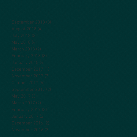
September 2018
(8)
8 posts
August 2018
(4)
4 posts
July 2018
(3)
3 posts
May 2018
(4)
4 posts
March 2018
(2)
2 posts
February 2018
(8)
8 posts
January 2018
(4)
4 posts
December 2017
(1)
1 post
November 2017
(3)
3 posts
October 2017
(5)
5 posts
September 2017
(2)
2 posts
May 2017
(3)
3 posts
March 2017
(2)
2 posts
February 2017
(3)
3 posts
January 2017
(2)
2 posts
December 2016
(2)
2 posts
November 2016
(2)
2 posts