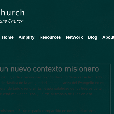
ture Church
Home
Amplify
Resources
Network
Blog
Abou
 un nuevo contexto misionero
de luz, vida y reconciliación con Dios, no debe verse limitado 
clesiástica de la antigüedad. La esperanza del Evangelio no es 
jar de lado o ignorar. Es responsabilidad de los líderes de la 
se está moviendo Dios y unirse al trabajo de Dios en esa 
 misionero. Es un espacio compartido en donde relaciones 