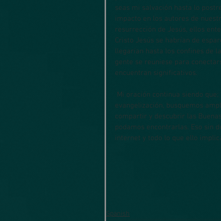
seas mi salvación hasta lo postrer
impacto en los autores de nuestr
resurrección de Jesús, ellos en
Cristo Jesús se habrían de esparc
llegarían hasta los confines de l
gente se reuniese para conectars
encuentran significativos.
 Mi oración continua siendo que; en nuestro compromiso con formas creativas de 
evangelización, busquemos amplif
compartir y descubrir las Buenas
podamos encontrarlas. Eso sin du
internet y todo lo que ello implic
Spanish