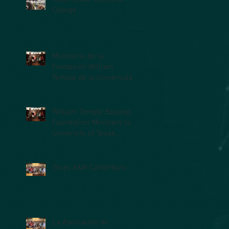
College
Ministerio de la
Fundación William
Temple de la Universidad
de Texas en la Facultad
de Medicina (UTM
William Temple Episcopal
Foundation Ministers to
University of Texas
Medical Branch (UTMB)
Students
Texas A&M Canterbury
La Asociación de