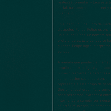
reales se fomentan y Dios está 
social, buscadores de internet y 
Evangelio. 
En el capitulo 8 del libro de Hec
discípulos, Felipe. Felipe es env
un eunuco Etíope, un hombre tem
profeta Isaías. Este eunuco se h
guianza. Felipe logra interpretar
eunuco.
A medida que pondero el llamado
amplio contexto digital y basado
número creciente de personas es
comunicación social para encontr
representa a este grupo de gent
Dios en el cual creen. Tal y com
nosotros somos invitados a entra
internet para cumplir con nuestr
se están reuniendo las personas 