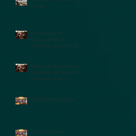
College
Ministerio de la
Fundación William
Temple de la Universidad
de Texas en la Facultad
de Medicina (UTM
William Temple Episcopal
Foundation Ministers to
University of Texas
Medical Branch (UTMB)
Students
Texas A&M Canterbury
La Asociación de