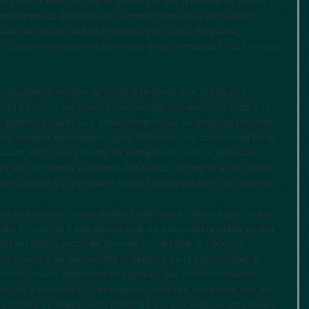
ontrarse y explicar que el Dios en el que creemos no quiere 
erencia de los dioses de la mercadotecnia que demandan 
todo. El Dios en el que creemos, es un Dios de gracia, 
n nuestro bienestar, el bienestar de la comunidad y la creación 
abundante cuando se invita a la gente y se les da una 
idad y cuando las nuevas comunidades se van formando a lo 
 generoso ayuda a la gente a encontrar un lenguaje (en este 
 los adeptos Episcopales) para fomentar una comunidad de fe. 
iminar. Esta nueva forma de evangelismo que la Iglesia del 
á varias formas al tiempo que busca reintegrar a los caídos, 
buen camino y crear nueva lealtad con seguidores del pasado.
carán en aquellos que ponen su mirada en Dios, aquellos que 
des Cristianas y que genuinamente están interesados en una 
asaki dice (y estoy de acuerdo con él) que: los buenos 
nco minutos, se dan cuenta si tienen o no la oportunidad de 
s mucho mejor enfocarse en aquellos que están realmente 
r dar y compartir. El evangelista siempre recordará que ser 
la iglesia Episcopal será conocido por su cálida hospitalidad y 