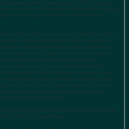
eses Episcopales pudieran pensar que no son los mejores para 
do parte de la historia de la iglesia desde hace mucho tiempo y 
glesia de Cristo. La Iglesia del Futuro no debe rehuir de 
omo una forma de arte y en el caso de la Iglesia Episcopal es 
r pulida. La Iglesia del Futuro hará uso de la innovación y 
ensaje de Cristo y encontrará nuevas maneras de continuar  
van por el camino de la peregrinación.  Hoy en día vemos a 
 su propio tipo de evangelización.  Guy Kawasaki de la 
para sí mismo con el título de, Líder evangelizador de 
 Apple ha venido haciendo discípulos y seguidores, creando 
 la compañía. Esto es lo que debe hacer la Iglesia del Futuro. 
, debemos convertirnos en líderes evangelistas, animando a 
s caminos que les llevan a Cristo. Debemos apoderarnos 
elismo como parte de nuestra obra.
s decimos que estamos involucrados con la misión de Dios, de 
r en el servicio y la evangelización.