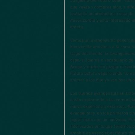
La Iglesia del Futuro debe reenc
que vayas y compres algo, a dif
lealtad a un producto a costa de 
misericordia y está interesado e
entera.
Vemos un evangelismo generoso, 
bienvenida amistosa a la comun
largo del mundo. En evangelismo
caso, el idioma o vocabulario de
Acoge y reúne sin juzgar ni recr
Futuro estará esparciendo, tomar
animar a los que ya van por un 
Los buenos evangelistas se enfo
están explorando a las comunida
nueva experiencia espiritual. Kaw
evangelistas, en los primeros ci
lograr éxito con un individuo. E
interesados en lo que tenemos po
amable es esencial; el futuro de 