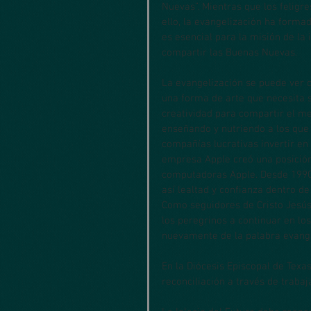
Nuevas”. Mientras que los feligr
ello, la evangelización ha forma
es esencial para la misión de la i
compartir las Buenas Nuevas.
La evangelización se puede ver c
una forma de arte que necesita se
creatividad para compartir el m
enseñando y nutriendo a los que 
compañías lucrativas invertir en
empresa Apple creó una posición 
computadoras Apple. Desde 1990,
así lealtad y confianza dentro de
Como seguidores de Cristo Jesús
los peregrinos a continuar en lo
nuevamente de la palabra evang
En la Diócesis Episcopal de Texa
reconciliación a través de trabaja