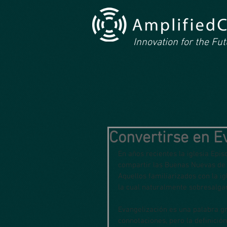
Innovation for the Fu
Convertirse en E
En años recientes la iglesia Epi
compartir las Buenas Nuevas de D
Aquellos familiarizados con la i
la cual naturalmente sobresalg
Evangelización es una palabra gr
connotaciones, pero la definici