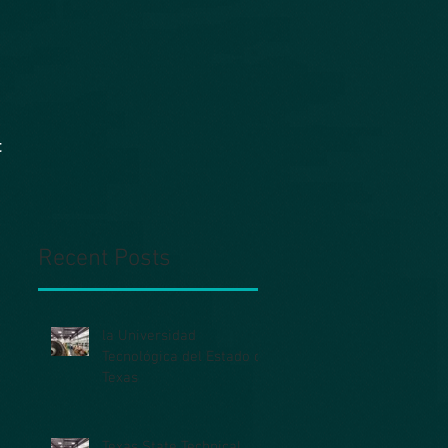
t
Recent Posts
la Universidad
Tecnológica del Estado de
Texas
Texas State Technical