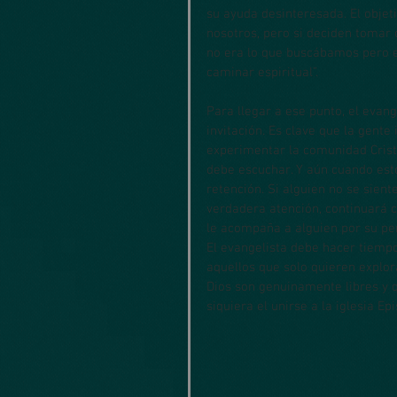
su ayuda desinteresada. El objet
nosotros, pero si deciden tomar 
no era lo que buscábamos pero e
caminar espiritual”.
Para llegar a ese punto, el eva
invitación. Es clave que la gente
experimentar la comunidad Cristi
debe escuchar. Y aún cuando esto
retención. Si alguien no se sien
verdadera atención, continuará c
le acompaña a alguien por su per
El evangelista debe hacer tiempo
aquellos que solo quieren explor
Dios son genuinamente libres y 
siquiera el unirse a la iglesia Epi