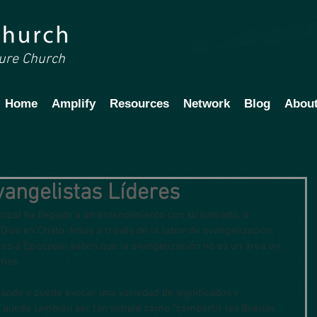
ture Church
Home
Amplify
Resources
Network
Blog
Abou
vangelistas Líderes
scopal ha llegado a un entendimiento con su llamado, a 
ios en Cristo Jesús a través de la labor de evangelización. 
glesia Episcopal saben que la evangelización no es un área en 
amos.
ande y puede evocar una variedad de significados y 
ón puede también ser tan simple como “compartir las Buenas 