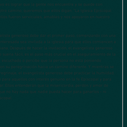
ivo es lograr que la gente nos encuentre y se quede con 
otro camino, queremos que ellos digan: “La Iglesia Episcopal 
llos fueron serviciales, amables y nos apoyaron en nuestro 
ngelista generoso debe dar el primer paso, comenzando con una 
 interesada sea invitada a la iglesia para que ellos comiencen a 
ana. Después de hacer la invitación, el evangelista generoso 
 suena fácil, es el paso más crucial en el aseguramiento de la 
te escuchado o percibe que la persona no está poniendo 
on su peregrinación hacia un camino diferente. Y mientras se 
egrinaje, el evangelista generoso debe practicar la humildad. 
 para aquellos con interés genuino en la fe Episcopal y para 
ar. Ellos entenderán que la misericordia, perdón y amor de 
que no hay nada que nadie pueda hacer para ganarlos - ni 
scopal.