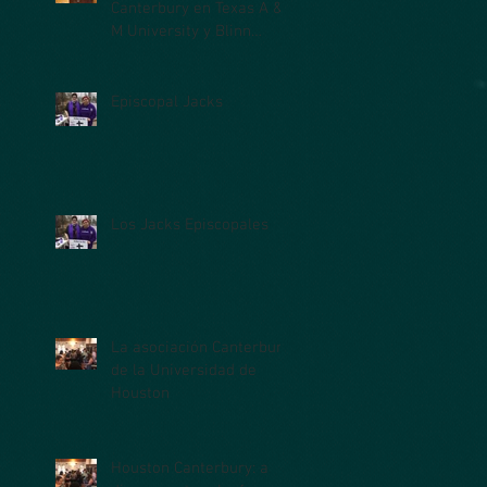
Canterbury en Texas A &
M University y Blinn
College
Episcopal Jacks
Los Jacks Episcopales
La asociación Canterbury
de la Universidad de
Houston
Houston Canterbury: a